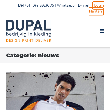
Ga
Bel
+31 (0)416563005 |
Whatsapp
|
E-mail
Login
naar
klanten
de
inhoud
Categorie:
nieuws