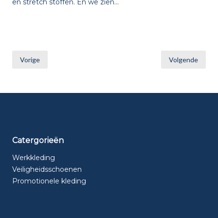
en stretch stoffen. En we zien...
Berichten
Vorige
Volgende
paginering
Catergorieën
Werkkleding
Veiligheidsschoenen
Promotionele kleding