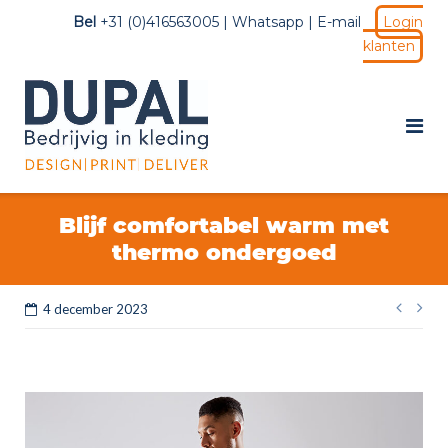
Ga
Bel
+31 (0)416563005 |
Whatsapp
|
E-mail
Login
naar
klanten
de
inhoud
Blijf comfortabel warm met
thermo ondergoed
Be
4 december 2023
na