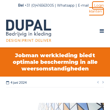
Ga
Bel
+31 (0)416563005 |
Whatsapp
|
E-mail
Login
naar
klanten
de
inhoud
Jobman werkkleding biedt
optimale bescherming in alle
weersomstandigheden
Be
4 juni 2024
na