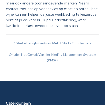
maar ook andere toonaangevende merken. Neem
contact
met ons op voor advies op maat en ontdek hoe
wij je kunnen helpen de juiste werkkleding te kiezen. Je
bent altijd welkom bij
Dupal Bedrijfskleding
, waar
kwaliteit en klanttevredenheid voorop staan.
Bericht
Sterke Bedrijfsidentiteit Met T-Shirts Of Poloshirts
navigatie
Ontdek Het Gemak Van Het Kleding Management Systeem
(KMS)
Catergorieën