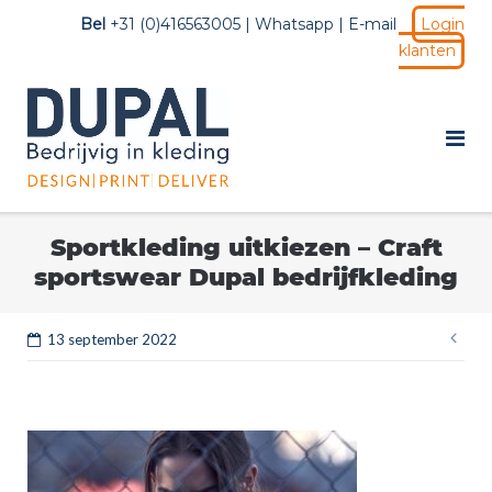
Ga
Bel
+31 (0)416563005 |
Whatsapp
|
E-mail
Login
naar
klanten
de
inhoud
Sportkleding uitkiezen – Craft
sportswear Dupal bedrijfkleding
B
13 september 2022
na