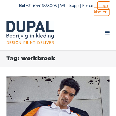
Ga
Bel
+31 (0)416563005 |
Whatsapp
|
E-mail
Login
naar
klanten
de
inhoud
Tag:
werkbroek