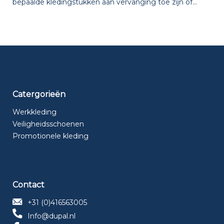
bepaalde kledingstukken aan vervanging toe zijn of...
Catergorieën
Werkkleding
Veiligheidsschoenen
Promotionele kleding
Contact
+31 (0)416563005
Info@dupal.nl