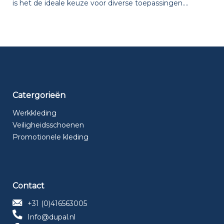
is het de ideale keuze voor diverse toepassingen....
Catergorieën
Werkkleding
Veiligheidsschoenen
Promotionele kleding
Contact
+31 (0)416563005
Info@dupal.nl