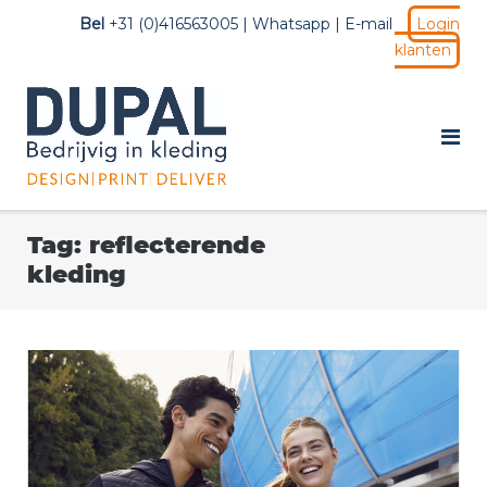
Ga
Bel
+31 (0)416563005 |
Whatsapp
|
E-mail
Login
naar
klanten
de
inhoud
Tag:
reflecterende
kleding