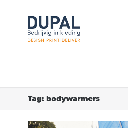
Ga
naar
de
inhoud
Tag:
bodywarmers