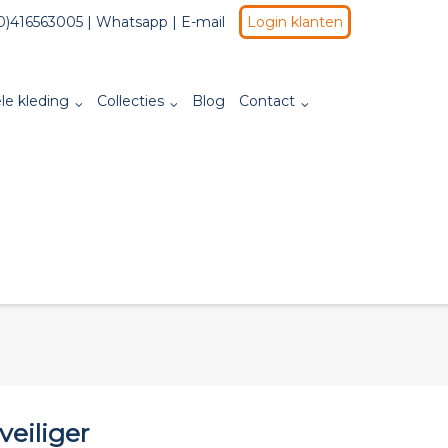
0)416563005 |
Whatsapp
|
E-mail
Login klanten
le kleding
Collecties
Blog
Contact
veiliger