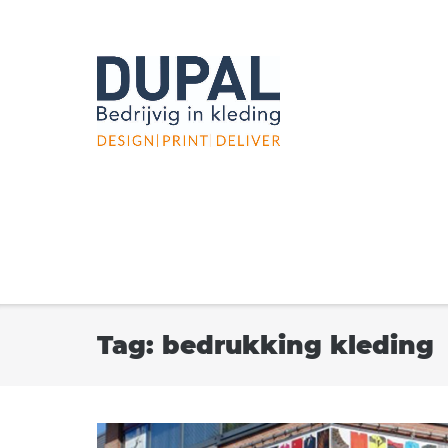
Ga
naar
de
inhoud
Tag:
bedrukking kleding