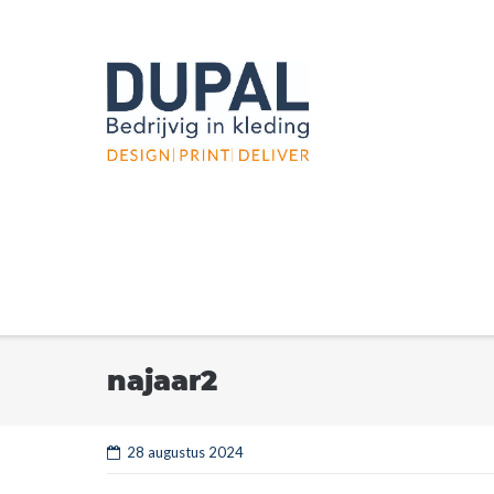
Ga
naar
de
inhoud
najaar2
28 augustus 2024