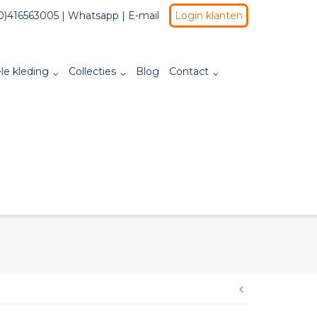
0)416563005 |
Whatsapp
|
E-mail
Login klanten
le kleding
Collecties
Blog
Contact
Beric