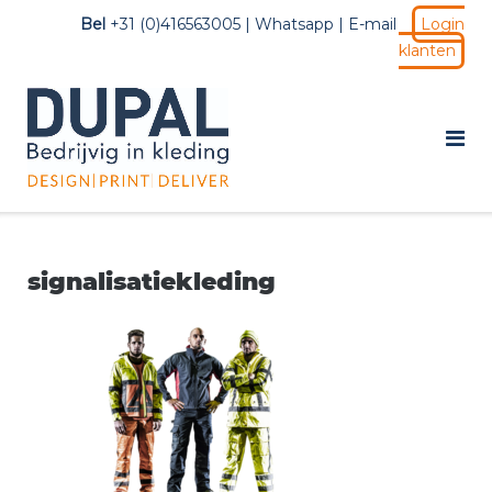
Ga
Bel
+31 (0)416563005 |
Whatsapp
|
E-mail
Login
naar
klanten
de
inhoud
signalisatiekleding