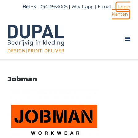
Ga
Bel
+31 (0)416563005 |
Whatsapp
|
E-mail
Login
naar
klanten
de
inhoud
Jobman