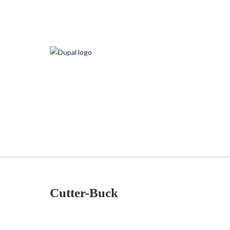
Ga
naar
de
inhoud
Cutter-Buck