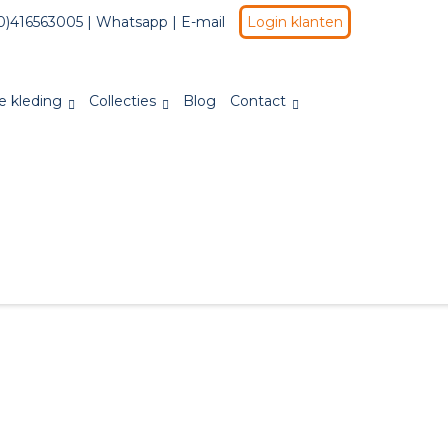
0)416563005 |
Whatsapp
|
E-mail
Login klanten
e kleding
Collecties
Blog
Contact