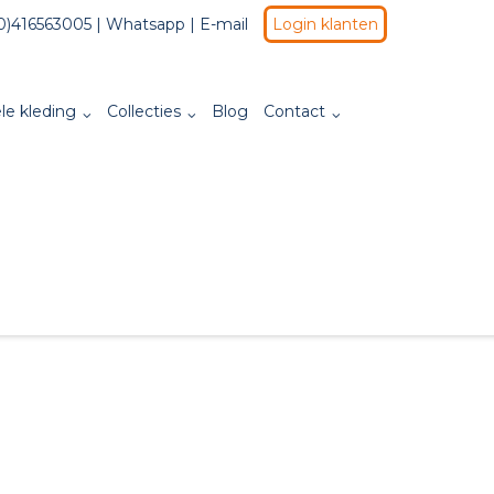
0)416563005 |
Whatsapp
|
E-mail
Login klanten
le kleding
Collecties
Blog
Contact