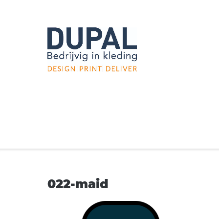
Ga
naar
de
inhoud
022-maid